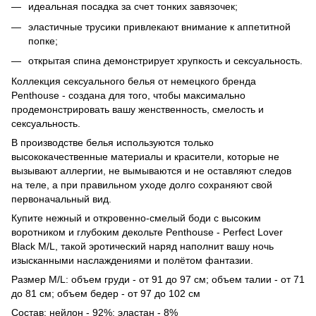
идеальная посадка за счет тонких завязочек;
эластичные трусики привлекают внимание к аппетитной
попке;
открытая спина демонстрирует хрупкость и сексуальность.
Коллекция сексуального белья от немецкого бренда
Penthouse - создана для того, чтобы максимально
продемонстрировать вашу женственность, смелость и
сексуальность.
В производстве белья используются только
высококачественные материалы и красители, которые не
вызывают аллергии, не вымываются и не оставляют следов
на теле, а при правильном уходе долго сохраняют свой
первоначальный вид.
Купите нежный и откровенно-смелый боди с высоким
воротником и глубоким декольте Penthouse - Perfect Lover
Black M/L, такой эротический наряд наполнит вашу ночь
изысканными наслаждениями и полётом фантазии.
Размер М/L: объем груди - от 91 до 97 см; объем талии - от 71
до 81 см; объем бедер - от 97 до 102 см
Состав: нейлон - 92%; эластан - 8%