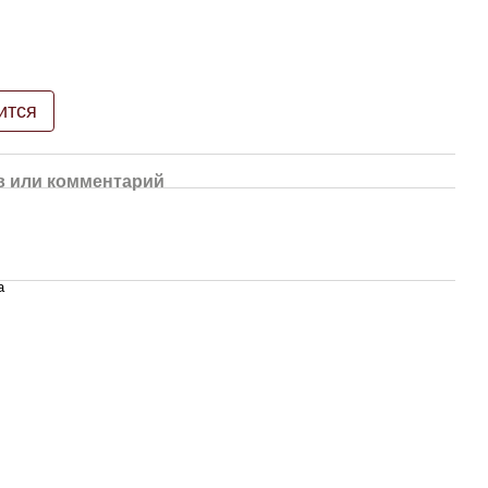
ится
 или комментарий
а