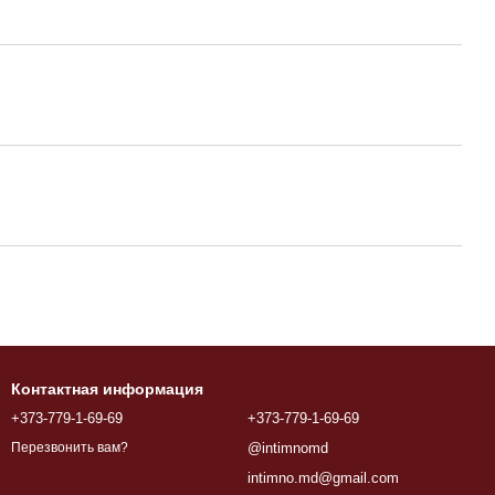
Контактная информация
+373-779-1-69-69
+373-779-1-69-69
@intimnomd
Перезвонить вам?
intimno.md@gmail.com