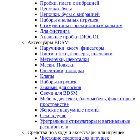
Пробки, плаги с вибрацией
Цепочки, бусы
Цепочки, бусы с вибрацией
Наборы анальных игрушек
Стимуляторы с эрекционным кольцом
Для фистинга
Анальные пробки DIOGOL
Аксессуары BDSM
Наручники, скотч, фиксаторы
Плети, стеки, флогеры, шлепалки
Метелочки, щекоталки
Маски, Повязки
Ошейники, поводки
Кляпы
Наборы игрушек
Зажимы для сосков
Свечи для BDSM
Мебель для секса, бдсм мебель, фиксаторы в
пространстве
Женские вакуумные помпы
Секс в душе
Уретральные стимуляторы и вагинальные
расширители
Средства по уходу и аксессуары для игрушек
Чистящие средства для игрушек