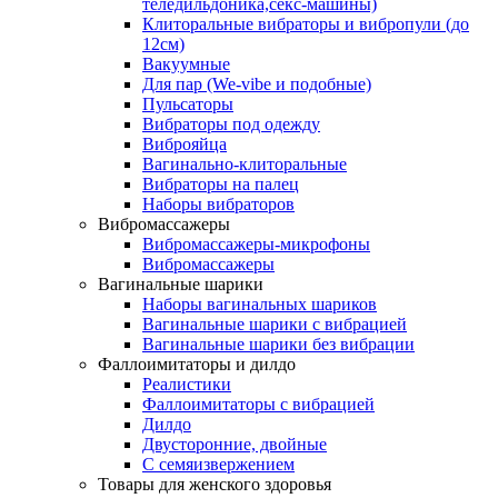
теледильдоника,секс-машины)
Клиторальные вибраторы и вибропули (до
12см)
Вакуумные
Для пар (We-vibe и подобные)
Пульсаторы
Вибраторы под одежду
Виброяйца
Вагинально-клиторальные
Вибраторы на палец
Наборы вибраторов
Вибромассажеры
Вибромассажеры-микрофоны
Вибромассажеры
Вагинальные шарики
Наборы вагинальных шариков
Вагинальные шарики с вибрацией
Вагинальные шарики без вибрации
Фаллоимитаторы и дилдо
Реалистики
Фаллоимитаторы с вибрацией
Дилдо
Двусторонние, двойные
С семяизвержением
Товары для женского здоровья