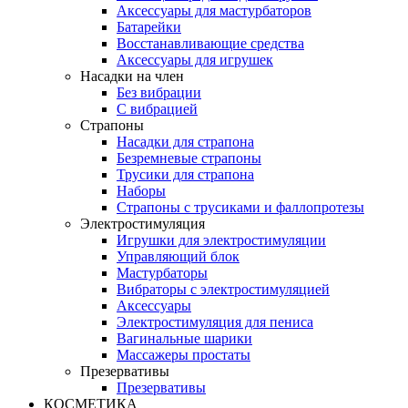
Аксессуары для мастурбаторов
Батарейки
Восстанавливающие средства
Аксессуары для игрушек
Насадки на член
Без вибрации
С вибрацией
Страпоны
Насадки для страпона
Безремневые страпоны
Трусики для страпона
Наборы
Страпоны с трусиками и фаллопротезы
Электростимуляция
Игрушки для электростимуляции
Управляющий блок
Мастурбаторы
Вибраторы с электростимуляцией
Аксессуары
Электростимуляция для пениса
Вагинальные шарики
Массажеры простаты
Презервативы
Презервативы
КОСМЕТИКА