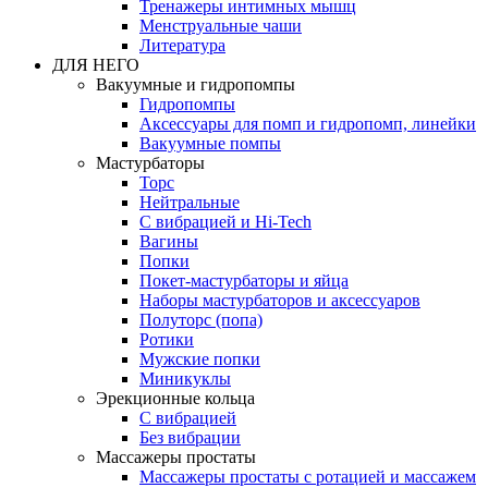
Тренажеры интимных мышц
Менструальные чаши
Литература
ДЛЯ НЕГО
Вакуумные и гидропомпы
Гидропомпы
Аксессуары для помп и гидропомп, линейки
Вакуумные помпы
Мастурбаторы
Торс
Нейтральные
С вибрацией и Hi-Tech
Вагины
Попки
Покет-мастурбаторы и яйца
Наборы мастурбаторов и аксессуаров
Полуторс (попа)
Ротики
Мужские попки
Миникуклы
Эрекционные кольца
С вибрацией
Без вибрации
Массажеры простаты
Массажеры простаты с ротацией и массажем