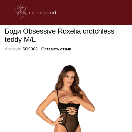
БЕЛЬЕ
Эротическое женское белье
Боди
Боди Obsessive R
Боди Obsessive Roxelia crotchless
teddy M/L
Артикул:
SO9066
Оставить отзыв