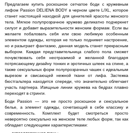
Предлагаем купить роскошное сетчатое боди с кружевным
лифом Passion DELIENA BODY в черном цвете L/XL, которое
станет настоящей находкой для ценителей красоты женского
тела. Мягкое полупрозрачное кружево деликатно подчеркнет
силуэт и добавит выразительности женским формам. Если вы
желаете побаловать себя или свою любимую особенным
элементом одежды, которая не только поднимет настроение,
но и разыграет фантазию, данная модель станет прекрасным
выбором. Каждая представительница слабого пола сможет
почувствовать себя неотразимой и желанной благодаря
потрясающему дизайну тонких и эротичных шлеек на спине, а
также сексуальных форм полупрозрачных чашек с идеальным
вырезом и свисающей нежной ткани от лифа. Застежка
бюстгальтера находится спереди, что значительно облегчает
участь партнера. Изящные линии кружева на бедрах плавно
переходят в стринги.
Боди Passion — это не просто роскошное и сексуальное
белье, а элемент одежды, сочетающий в себе классику и
современность. Комплект будет смотреться просто
невероятно сексуально на женском теле любых форм, так как
обладает следующими характеристиками:
гипоаллергенная ткань;