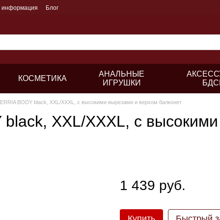
я информация
Блог
АНАЛЬНЫЕ
АКСЕСС
КОСМЕТИКА
ИГРУШКИ
БДС
KERRIA BODY black, XXL/XXXL, с высокими вырезами и верхом балконет
black, XXL/XXXL, с высокими
1 439 руб.
Купить
Быстрый з