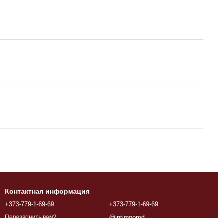
Контактная информация
+373-779-1-69-69
+373-779-1-69-69
@intimnomd
Перезвонить вам?