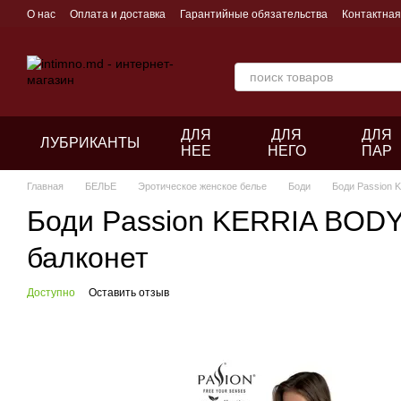
Перейти к основному контенту
О нас
Оплата и доставка
Гарантийные обязательства
Контактна
ДЛЯ
ДЛЯ
ДЛЯ
ЛУБРИКАНТЫ
НЕЕ
НЕГО
ПАР
Главная
БЕЛЬЕ
Эротическое женское белье
Боди
Боди Passion 
Боди Passion KERRIA BODY 
балконет
Доступно
Оставить отзыв