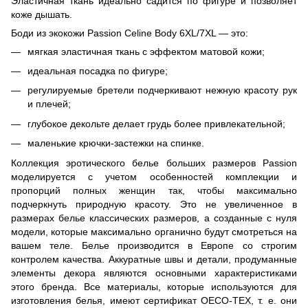
Эластичная ткань идеально садится по фигуре и позволяет
коже дышать.
Боди из экокожи Passion Celine Body 6XL/7XL — это:
мягкая эластичная ткань с эффектом матовой кожи;
идеальная посадка по фигуре;
регулируемые бретели подчеркивают нежную красоту рук
и плечей;
глубокое декольте делает грудь более привлекательной;
маленькие крючки-застежки на спинке.
Коллекция эротического белье больших размеров Passion
моделируется с учетом особенностей комплекции и
пропорций полных женщин так, чтобы максимально
подчеркнуть природную красоту. Это не увеличенное в
размерах белье классических размеров, а созданные с нуля
модели, которые максимально органично будут смотреться на
вашем теле. Белье производится в Европе со строгим
контролем качества. Аккуратные швы и детали, продуманные
элементы декора являются основными характеристиками
этого бренда. Все материалы, которые используются для
изготовления белья, имеют сертификат OECO-TEX, т. е. они