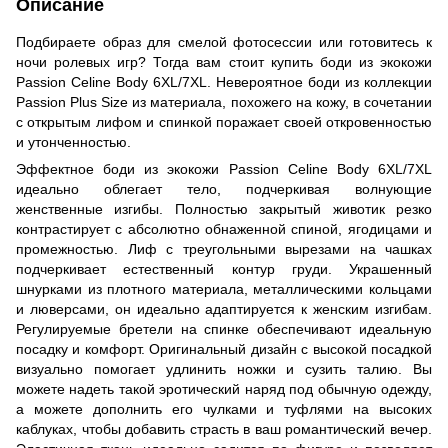
Описание
Подбираете образ для смелой фотосессии или готовитесь к
ночи ролевых игр? Тогда вам стоит купить боди из экокожи
Passion Celine Body 6XL/7XL. Невероятное боди из коллекции
Passion Plus Size из материала, похожего на кожу, в сочетании
с открытым лифом и спинкой поражает своей откровенностью
и утонченностью.
Эффектное боди из экокожи Passion Celine Body 6XL/7XL
идеально облегает тело, подчеркивая волнующие
женственные изгибы. Полностью закрытый животик резко
контрастирует с абсолютно обнаженной спиной, ягодицами и
промежностью. Лиф с треугольными вырезами на чашках
подчеркивает естественный контур груди. Украшенный
шнурками из плотного материала, металлическими кольцами
и люверсами, он идеально адаптируется к женским изгибам.
Регулируемые бретели на спинке обеспечивают идеальную
посадку и комфорт. Оригинальный дизайн с высокой посадкой
визуально помогает удлинить ножки и сузить талию. Вы
можете надеть такой эротический наряд под обычную одежду,
а можете дополнить его чулками и туфлями на высоких
каблуках, чтобы добавить страсть в ваш романтический вечер.