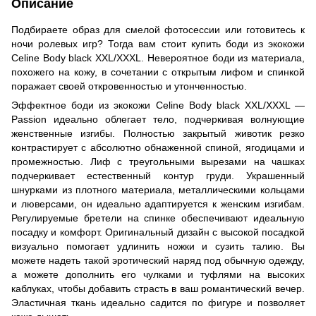
Описание
Подбираете образ для смелой фотосессии или готовитесь к
ночи ролевых игр? Тогда вам стоит купить боди из экокожи
Celine Body black XXL/XXXL. Невероятное боди из материала,
похожего на кожу, в сочетании с открытым лифом и спинкой
поражает своей откровенностью и утонченностью.
Эффектное боди из экокожи Celine Body black XXL/XXXL —
Passion идеально облегает тело, подчеркивая волнующие
женственные изгибы. Полностью закрытый животик резко
контрастирует с абсолютно обнаженной спиной, ягодицами и
промежностью. Лиф с треугольными вырезами на чашках
подчеркивает естественный контур груди. Украшенный
шнурками из плотного материала, металлическими кольцами
и люверсами, он идеально адаптируется к женским изгибам.
Регулируемые бретели на спинке обеспечивают идеальную
посадку и комфорт. Оригинальный дизайн с высокой посадкой
визуально помогает удлинить ножки и сузить талию. Вы
можете надеть такой эротический наряд под обычную одежду,
а можете дополнить его чулками и туфлями на высоких
каблуках, чтобы добавить страсть в ваш романтический вечер.
Эластичная ткань идеально садится по фигуре и позволяет