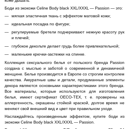
коже дышать.
Боди из экокожи Celine Body black XXL/XXXL — Passion — это:
мягкая эластичная ткань с эффектом матовой кожи;
идеальная посадка по фигуре;
регулируемые бретели подчеркивают нежную красоту рук
и плечей;
глубокое декольте делает грудь более привлекательной;
маленькие крючки-застежки на спинке.
Коллекция сексуального белья от польского бренда Passion
создана с мыслью и заботой о современной и динамичной
женщине. Белье производится в Европе со строгим контролем
качества. Аккуратные швы и детали, продуманные элементы
декора являются основными характеристиками этого бренда.
Все материалы, которые используются для изготовления
белья, имеют сертификат OECO-TEX, т. е. проверены на
аллергенность, окрашены стойкой краской, долгое время не
меняют свой внешний вид и цвет при правильном уходе.
Наслаждайтесь произведенным эффектом, купите боди из
экокожи Celine Body black XXL/XXXL — Passion.