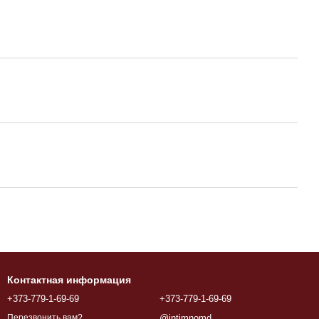
Контактная информация
+373-779-1-69-69
+373-779-1-69-69
@intimnomd
Перезвонить вам?