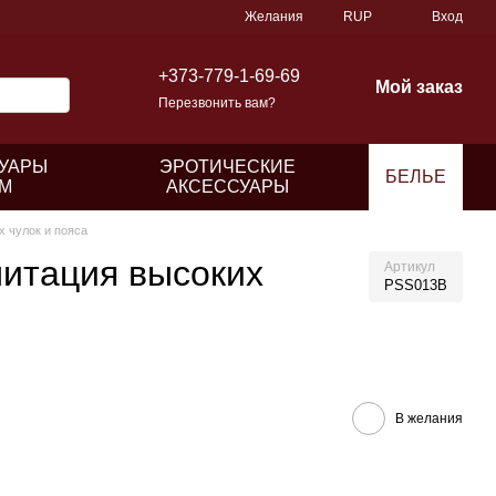
Желания
RUP
Вход
+373-779-1-69-69
Мой заказ
Перезвонить вам?
УАРЫ
ЭРОТИЧЕСКИЕ
БЕЛЬЕ
М
АКСЕССУАРЫ
х чулок и пояса
митация высоких
Артикул
PSS013B
В желания