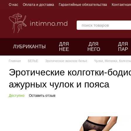
Перейти к основному контенту
О нас
Оплата и доставка
Гарантийные обязательства
Контактна
ДЛЯ
ДЛЯ
ДЛЯ
ЛУБРИКАНТЫ
НЕЕ
НЕГО
ПАР
Главная
БЕЛЬЕ
Эротическое женское белье
Чулки, Митенки, Колготк
Эротические колготки-бодис
ажурных чулок и пояса
Доступно
Оставить отзыв