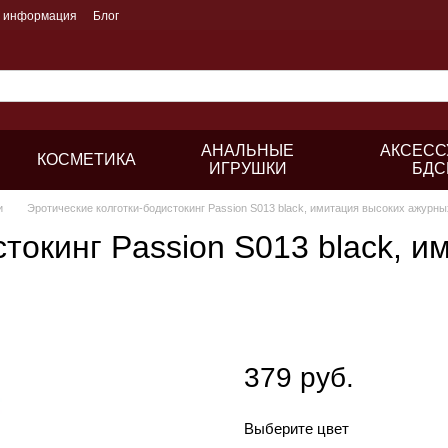
я информация
Блог
АНАЛЬНЫЕ
АКСЕСС
КОСМЕТИКА
ИГРУШКИ
БДС
и
Эротические колготки-бодистокинг Passion S013 black, имитация высоких ажурны
токинг Passion S013 black, и
379 руб.
Выберите цвет