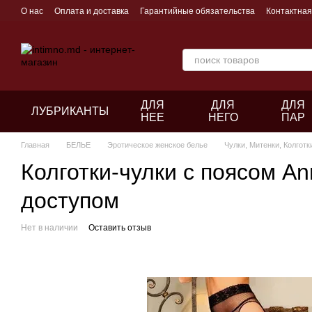
Перейти к основному контенту
О нас
Оплата и доставка
Гарантийные обязательства
Контактна
ДЛЯ
ДЛЯ
ДЛЯ
ЛУБРИКАНТЫ
НЕЕ
НЕГО
ПАР
Главная
БЕЛЬЕ
Эротическое женское белье
Чулки, Митенки, Колготк
Колготки-чулки с поясом A
доступом
Нет в наличии
Оставить отзыв