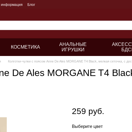
я информация
Блог
АНАЛЬНЫЕ
АКСЕСС
КОСМЕТИКА
ИГРУШКИ
БДС
и
Колготки-чулки с поясом Anne De Ales MORGANE T4 Black, мелкая сеточка, с до
nne De Ales MORGANE T4 Black
259 руб.
Выберите цвет