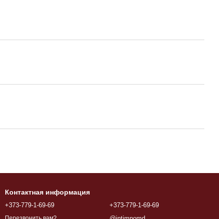
Контактная информация
+373-779-1-69-69
+373-779-1-69-69
@intimnomd
Перезвонить вам?