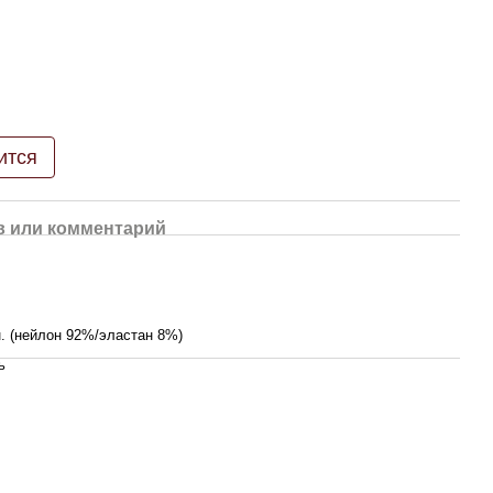
ится
 или комментарий
. (нейлон 92%/эластан 8%)
ь