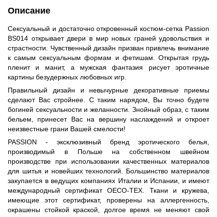
Описание
Сексуальный и достаточно откровенный костюм-сетка Passion
BS014 открывает двери в мир новых граней удовольствия и
страстности. Чувственный дизайн призван привлечь внимание
к самым сексуальным формам и фетишам. Открытая грудь
пленит и манит, а мужская фантазия рисует эротичные
картины безудержных любовных игр.
Правильный дизайн и невычурные декоративные приемы
сделают Вас стройнее. С таким нарядом, Вы точно будете
богиней сексуальности и желанности. Знойный образ, с таким
бельем, принесет Вас на вершину наслаждений и откроет
неизвестные грани Вашей смелости!
PASSION - эксклюзивный бренд эротического белья,
производимый в Польше на собственном швейном
производстве при использовании качественных материалов
для шитья и новейших технологий. Большинство материалов
закупается в ведущих компаниях Италии и Испании, и имеют
международный сертификат OECO-TEX. Ткани и кружева,
имеющие этот сертификат, проверены на аллергенность,
окрашены стойкой краской, долгое время не меняют свой