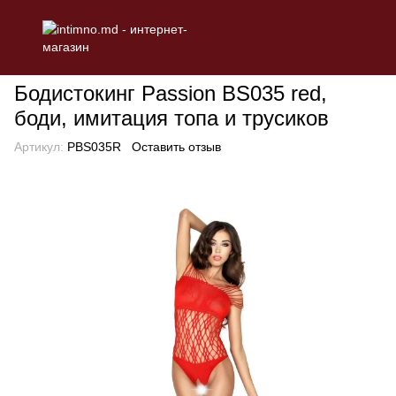
БЕЛЬЕ
Эротическое женское белье
Эротические бодистоки
Бодистокинг Passion BS035 red,
боди, имитация топа и трусиков
Артикул:
PBS035R
Оставить отзыв