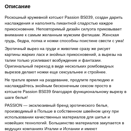
Описание
Роскошный кружевной кэтсьют Passion BS039, создан дарить
наслаждения и наполнять пикантной сладостью каждое
прикосновение. Неповторимый дизайн силуэта приковывает
внимание к самым желанным мужским фетишам. Женская
грудь, бедра, попка и ножки способны поистине свести с ума!
Эротичный вырез на груди и животике сразу же рисует
картины жарких ласк и знойных прикосновений, а вырезы на
талии только усиливают возбуждение и фантазии.
Оригинальный переход в виде нескольких ромбовидных
вырезов делают ножки еще сексуальнее и стройнее.
Не тратьте время на раздевание, продлите прелюдию и
наслаждайтесь знойным бесконечным сексом просто в
кэтсьюте Passion BS039 благодаря функциональному вырезу в
шаге белья!
PASSION — эксклюзивный бренд эротического белья,
производимый в Польше в собственном швейном цеху при
использовании качественных материалов для шитья и
новейших технологий. Большинство материалов закупается в
ведущих компаниях Италии и Испании и имеют