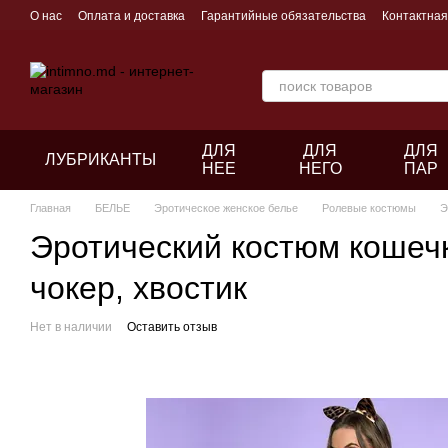
Перейти к основному контенту
О нас
Оплата и доставка
Гарантийные обязательства
Контактна
ДЛЯ
ДЛЯ
ДЛЯ
ЛУБРИКАНТЫ
НЕЕ
НЕГО
ПАР
Главная
БЕЛЬЕ
Эротическое женское белье
Ролевые костюмы
Э
Эротический костюм кошечки
чокер, хвостик
Нет в наличии
Оставить отзыв