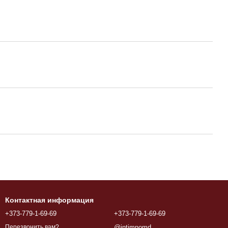
Контактная информация
+373-779-1-69-69
+373-779-1-69-69
@intimnomd
Перезвонить вам?