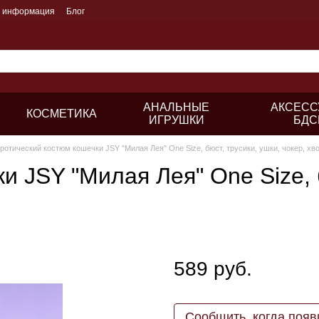
я информация
Блог
АНАЛЬНЫЕ
АКСЕСС
КОСМЕТИКА
ИГРУШКИ
БДС
ротический костюм кошечки JSY "Милая Лея" One Size, бюст, трусики, ушки, чокер, хв
 JSY "Милая Лея" One Size, б
589 руб.
Сообщить, когда появ