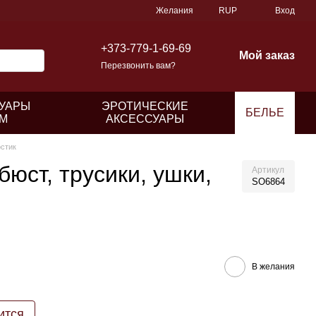
Желания
RUP
Вход
+373-779-1-69-69
Мой заказ
Перезвонить вам?
УАРЫ
ЭРОТИЧЕСКИЕ
БЕЛЬЕ
М
АКСЕССУАРЫ
остик
юст, трусики, ушки,
Артикул
SO6864
В желания
ится