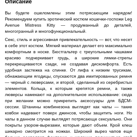
Описание
Вы будете ошеломлены этим потрясающим нарядом!
Рекомендуем купить эротический костюм кошечки-госпожи Leg
Avenue Mistress Kitty — продуманный до деталей,
многогранный и многофункциональный.
Секс, стиль и агрессивная привлекательность — вот, что несет
в себе этот костюм. Мягкий материал делает его максимально
комфортным в носке. Бюстгальтер с треугольными чашками
красиво подчеркивает грудь, а широкие лямки-стрепы
перекрещиваются сзади, не создавая дискомфорта. Есть
удобная застежка на спинке. От лифа к низким трусикам,
обнажающим ягодицы, спускаются два имитированных ремня
— черный с люверсами, и второй, сделанный из серебристых
элементов. Кольца, к которым крепятся ремни, а также
люверсы намекают на дополнительное использование: сюда
при желании можно прикрепить аксессуары для БДСМ-
сессии. Штанины комбинезона выглядят как чапы — такие
ковбои надевают поверх джинсов, чтобы защитить ноги. Но
чапы в данном случае выглядят потрясающе сексуально. Они
покрыты узором-вырезами, которые дают объем. Крой клеш
шикарно смотрится на ножках. Широкий вырез чапов еще