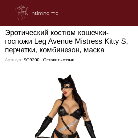
БЕЛЬЕ
Эротическое женское белье
Ролевые костюмы
Эро
Эротический костюм кошечки-
госпожи Leg Avenue Mistress Kitty S,
перчатки, комбинезон, маска
Артикул:
SO9200
Оставить отзыв