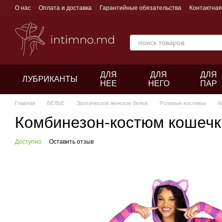
Перейти к основному контенту
О нас
Оплата и доставка
Гарантийные обязательства
Контактна
ДЛЯ
ДЛЯ
ДЛЯ
ЛУБРИКАНТЫ
НЕЕ
НЕГО
ПАР
Главная
БЕЛЬЕ
Эротическое женское белье
Ролевые костюмы
К
Комбинезон-костюм кошечк
Доступно
Оставить отзыв