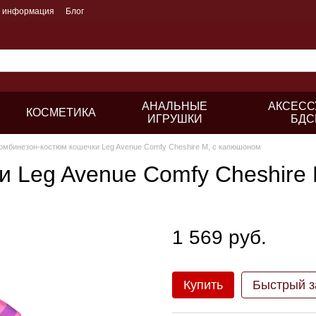
я информация
Блог
АНАЛЬНЫЕ
АКСЕСС
КОСМЕТИКА
ИГРУШКИ
БДС
омбинезон-костюм кошечки Leg Avenue Comfy Cheshire M, с капюшоном
и Leg Avenue Comfy Cheshire
1 569 руб.
Купить
Быстрый з