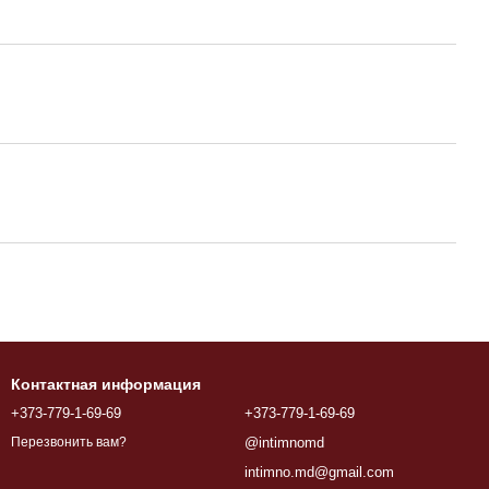
Контактная информация
+373-779-1-69-69
+373-779-1-69-69
@intimnomd
Перезвонить вам?
intimno.md@gmail.com