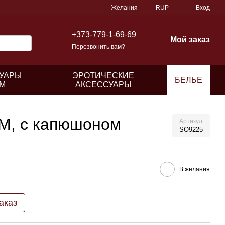
Желания
RUP
Вход
+373-779-1-69-69
Мой заказ
Перезвонить вам?
УАРЫ
ЭРОТИЧЕСКИЕ
БЕЛЬЕ
М
АКСЕССУАРЫ
 M, с капюшоном
Артикул
SO9225
В желания
аказ