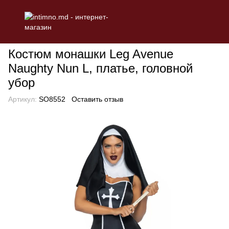
БЕЛЬЕ
Эротическое женское белье
Ролевые костюмы
Кос
Костюм монашки Leg Avenue
Naughty Nun L, платье, головной
убор
Артикул:
SO8552
Оставить отзыв