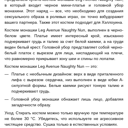
в который входит черное мини-платье и головной убор
монахини. Этот наряд — все, что необходимо для создания
сексуального образа в ролевых играх, он точно взбудоражит
вашего партнера. Также этот костюм подходит для Хэллоуина.
Костюм монашки Leg Avenue Naughty Nun, выполнен в черно-
белом цвете. Платье имеет интересный крой, изысканно
подчеркивает грудь и талию за счет белой каемки, а на груди
виден белый крест. Головной убор представляет собой черно-
белый платок с вырезом для лица, ниспадающий на плечи,
что равномерно прикрывает зону шеи и спины по лопатки.
Костюм монашки Leg Avenue Naughty Nun — это:
Платье с необычным дизайном: верх в виде приталенного
лифа с вырезом сердечка, низ выполнен в виде юбки А-
силуэтной формы. Белые каемки рисуют тонкую талию и
подчеркивают грудь.
Головной убор монашки обнажает лишь лицо, добавляя
загадочности образу.
Уход. Стирать костюм можно только вручную при температуре
не более 30 °С. Убедитесь, что используете не агрессивное
чистящее средство. Сушка только в естественных условиях.