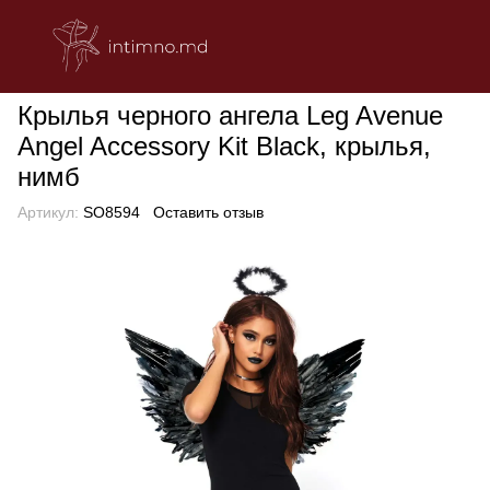
БЕЛЬЕ
Эротическое женское белье
Ролевые костюмы
Кры
Крылья черного ангела Leg Avenue
Angel Accessory Kit Black, крылья,
нимб
Артикул:
SO8594
Оставить отзыв