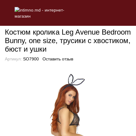
БЕЛЬЕ
Эротическое женское белье
Ролевые костюмы
Кос
Костюм кролика Leg Avenue Bedroom
Bunny, one size, трусики с хвостиком,
бюст и ушки
Артикул:
SO7900
Оставить отзыв