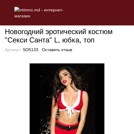
БЕЛЬЕ
Эротическое женское белье
Ролевые костюмы
Нов
Новогодний эротический костюм
"Секси Санта" L, юбка, топ
Артикул:
SO5133
Оставить отзыв