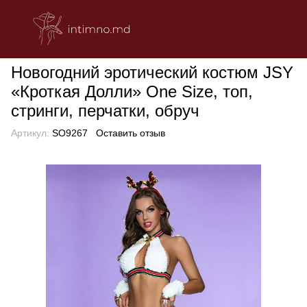
БЕЛЬЕ
Эротическое женское белье
Ролевые костюмы
Нов
Новогодний эротический костюм JSY
«Кроткая Долли» One Size, топ,
стринги, перчатки, обруч
Артикул:
SO9267
Оставить отзыв