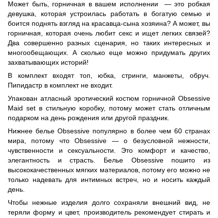
Может быть, горничная в вашем исполнении — это робкая
девушка, которая устроилась работать в богатую семью и
боится поднять взгляд на красавца-сына хозяина? А может, вы
горничная, которая очень любит секс и ищет легких связей?
Два совершенно разных сценария, но таких интересных и
многообещающих. А сколько еще можно придумать других
захватывающих историй!
В комплект входят топ, юбка, стринги, манжеты, обруч.
Пипидастр в комплект не входит.
Упакован атласный эротический костюм горничной Obsessive
Maid set в стильную коробку, потому может стать отличным
подарком на день рождения или другой праздник.
Нижнее белье Obsessive популярно в более чем 60 странах
мира, потому что Obsessive — о безусловной нежности,
чувственности и сексуальности. Это комфорт и качество,
элегантность и страсть. Белье Obsessive пошито из
высококачественных мягких материалов, потому его можно не
только надевать для интимных встреч, но и носить каждый
день.
Чтобы нежные изделия долго сохраняли внешний вид, не
теряли форму и цвет, производитель рекомендует стирать и