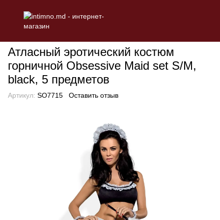
БЕЛЬЕ
Эротическое женское белье
Ролевые костюмы
Атл
Атласный эротический костюм
горничной Obsessive Maid set S/M,
black, 5 предметов
Артикул:
SO7715
Оставить отзыв