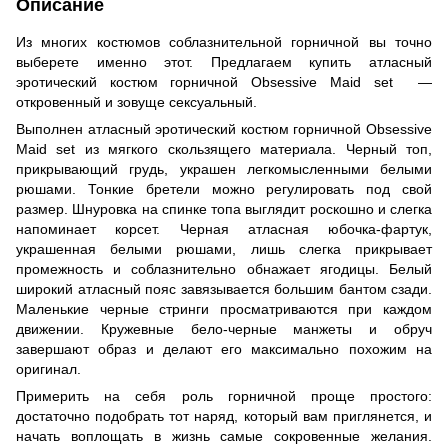
Описание
Из многих костюмов соблазнительной горничной вы точно
выберете именно этот. Предлагаем купить атласный
эротический костюм горничной Obsessive Maid set —
откровенный и зовуще сексуальный.
Выполнен атласный эротический костюм горничной Obsessive
Maid set из мягкого скользящего материала. Черный топ,
прикрывающий грудь, украшен легкомысленными белыми
рюшами. Тонкие бретели можно регулировать под свой
размер. Шнуровка на спинке топа выглядит роскошно и слегка
напоминает корсет. Черная атласная юбочка-фартук,
украшенная белыми рюшами, лишь слегка прикрывает
промежность и соблазнительно обнажает ягодицы. Белый
широкий атласный пояс завязывается большим бантом сзади.
Маленькие черные стринги просматриваются при каждом
движении. Кружевные бело-черные манжеты и обруч
завершают образ и делают его максимально похожим на
оригинал.
Примерить на себя роль горничной проще простого:
достаточно подобрать тот наряд, который вам приглянется, и
начать воплощать в жизнь самые сокровенные желания.