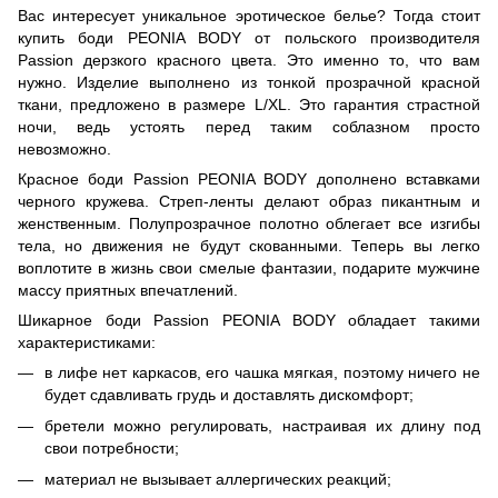
Вас интересует уникальное эротическое белье? Тогда стоит
купить боди PEONIA BODY от польского производителя
Passion дерзкого красного цвета. Это именно то, что вам
нужно. Изделие выполнено из тонкой прозрачной красной
ткани, предложено в размере L/XL. Это гарантия страстной
ночи, ведь устоять перед таким соблазном просто
невозможно.
Красное боди Passion PEONIA BODY дополнено вставками
черного кружева. Стреп-ленты делают образ пикантным и
женственным. Полупрозрачное полотно облегает все изгибы
тела, но движения не будут скованными. Теперь вы легко
воплотите в жизнь свои смелые фантазии, подарите мужчине
массу приятных впечатлений.
Шикарное боди Passion PEONIA BODY обладает такими
характеристиками:
в лифе нет каркасов, его чашка мягкая, поэтому ничего не
будет сдавливать грудь и доставлять дискомфорт;
бретели можно регулировать, настраивая их длину под
свои потребности;
материал не вызывает аллергических реакций;