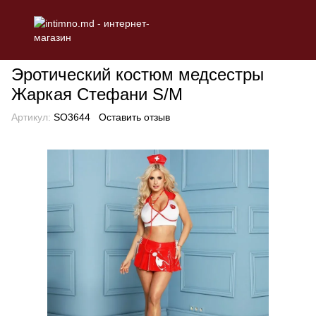
БЕЛЬЕ
Эротическое женское белье
Ролевые костюмы
Эро
Эротический костюм медсестры
Жаркая Стефани S/M
Артикул:
SO3644
Оставить отзыв