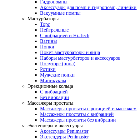
Гидропомпы
Аксессуары для помп и гидропомп, линейки
Вакуумные помпы
Мастурбаторы
Торс
Нейтральные
С вибрацией и Hi-Tech
Вагины
Попки
Покет-мастурбаторы и яйца
Наборы мастурбаторов и аксессуаров
Полуторс (попа)
Ротики
Мужские попки
Миникуклы
Эрекционные кольца
С вибрацией
Без вибрации
Массажеры простаты
Массажеры простаты с ротацией и массажем
Массажеры простаты с вибрацией
Массажеры простаты без вибрации
Экстендеры и аксессуары
Аксессуары Penimaster
Экстендеры Penimaster