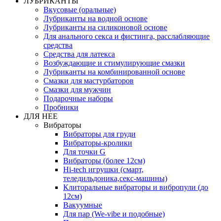
ЛУБРИКАНТЫ
Вкусовые (оральные)
Лубриканты на водной основе
Лубриканты на силиконовой основе
Для анального секса и фистинга, расслабляющие
средства
Средства для латекса
Возбуждающие и стимулирующие смазки
Лубриканты на комбинированной основе
Смазки для мастурбаторов
Смазки для мужчин
Подарочные наборы
Пробники
ДЛЯ НЕЕ
Вибраторы
Вибраторы для груди
Вибраторы-кролики
Для точки G
Вибраторы (более 12см)
Hi-tech игрушки (смарт,
теледильдоника,секс-машины)
Клиторальные вибраторы и вибропули (до
12см)
Вакуумные
Для пар (We-vibe и подобные)