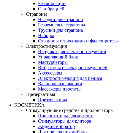
Без вибрации
С вибрацией
Страпоны
Насадки для страпона
Безремневые страпоны
Трусики для страпона
Наборы
Страпоны с трусиками и фаллопротезы
Электростимуляция
Игрушки для электростимуляции
Управляющий блок
Мастурбаторы
Вибраторы с электростимуляцией
Аксессуары
Электростимуляция для пениса
Вагинальные шарики
Массажеры простаты
Презервативы
Презервативы
КОСМЕТИКА
Стимулирующие средства и пролонгаторы
Пролонгаторы для мужчин
Стимуляторы для клитора
Жидкий вибратор
Для повышения либидо