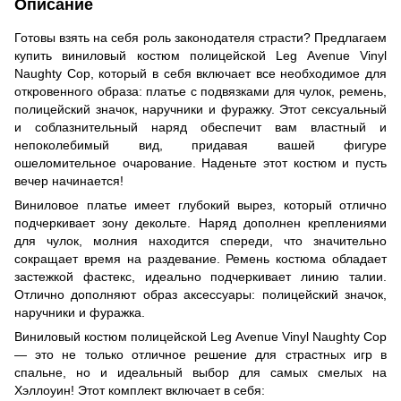
Описание
Готовы взять на себя роль законодателя страсти? Предлагаем
купить виниловый костюм полицейской Leg Avenue Vinyl
Naughty Cop, который в себя включает все необходимое для
откровенного образа: платье с подвязками для чулок, ремень,
полицейский значок, наручники и фуражку. Этот сексуальный
и соблазнительный наряд обеспечит вам властный и
непоколебимый вид, придавая вашей фигуре
ошеломительное очарование. Наденьте этот костюм и пусть
вечер начинается!
Виниловое платье имеет глубокий вырез, который отлично
подчеркивает зону декольте. Наряд дополнен креплениями
для чулок, молния находится спереди, что значительно
сокращает время на раздевание. Ремень костюма обладает
застежкой фастекс, идеально подчеркивает линию талии.
Отлично дополняют образ аксессуары: полицейский значок,
наручники и фуражка.
Виниловый костюм полицейской Leg Avenue Vinyl Naughty Cop
— это не только отличное решение для страстных игр в
спальне, но и идеальный выбор для самых смелых на
Хэллоуин! Этот комплект включает в себя: