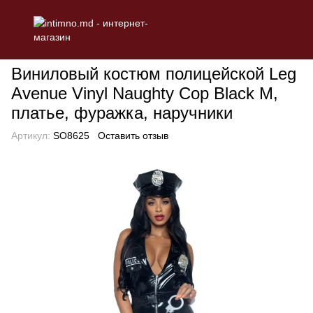
БЕЛЬЕ
Эротическое женское белье
Ролевые костюмы
Вин
Виниловый костюм полицейской Leg
Avenue Vinyl Naughty Cop Black M,
платье, фуражка, наручники
Артикул:
SO8625
Оставить отзыв