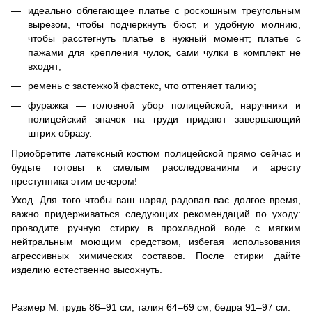
идеально облегающее платье с роскошным треугольным
вырезом, чтобы подчеркнуть бюст, и удобную молнию,
чтобы расстегнуть платье в нужный момент; платье с
пажами для крепления чулок, сами чулки в комплект не
входят;
ремень с застежкой фастекс, что оттеняет талию;
фуражка — головной убор полицейской, наручники и
полицейский значок на груди придают завершающий
штрих образу.
Приобретите латексный костюм полицейской прямо сейчас и
будьте готовы к смелым расследованиям и аресту
преступника этим вечером!
Уход. Для того чтобы ваш наряд радовал вас долгое время,
важно придерживаться следующих рекомендаций по уходу:
проводите ручную стирку в прохладной воде с мягким
нейтральным моющим средством, избегая использования
агрессивных химических составов. После стирки дайте
изделию естественно высохнуть.
Размер М: грудь 86–91 см, талия 64–69 см, бедра 91–97 см.