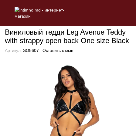
БЕЛЬЕ
Эротическое женское белье
Боди
Виниловый тедди 
Виниловый тедди Leg Avenue Teddy
with strappy open back One size Black
Артикул:
SO8607
Оставить отзыв