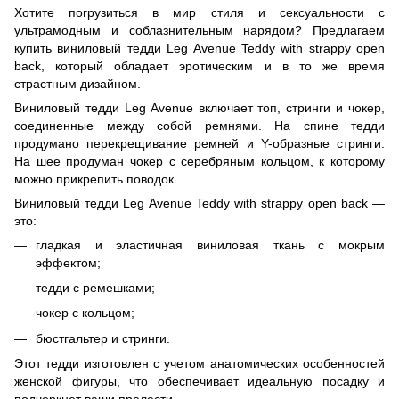
Хотите погрузиться в мир стиля и сексуальности с
ультрамодным и соблазнительным нарядом? Предлагаем
купить виниловый тедди Leg Avenue Teddy with strappy open
back, который обладает эротическим и в то же время
страстным дизайном.
Виниловый тедди Leg Avenue включает топ, стринги и чокер,
соединенные между собой ремнями. На спине тедди
продумано перекрещивание ремней и Y-образные стринги.
На шее продуман чокер с серебряным кольцом, к которому
можно прикрепить поводок.
Виниловый тедди Leg Avenue Teddy with strappy open back —
это:
гладкая и эластичная виниловая ткань с мокрым
эффектом;
тедди с ремешками;
чокер с кольцом;
бюстгальтер и стринги.
Этот тедди изготовлен с учетом анатомических особенностей
женской фигуры, что обеспечивает идеальную посадку и