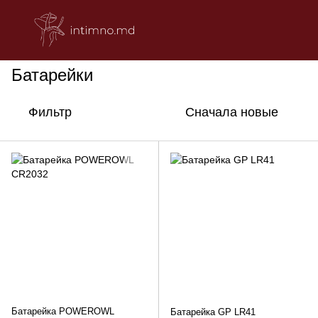
ДЛЯ ПАР
Средства по уходу и аксессуары для игрушек
Бат
Батарейки
Фильтр
Сначала новые
Батарейка POWEROWL
Батарейка GP LR41