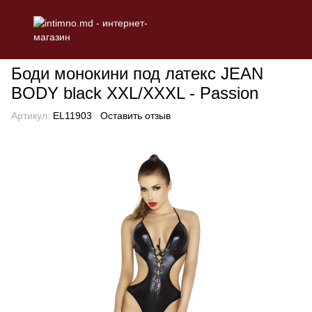
БЕЛЬЕ
Эротическое женское белье
Боди
Боди монокини п
Боди монокини под латекс JEAN
BODY black XXL/XXXL - Passion
Артикул:
EL11903
Оставить отзыв