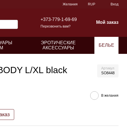
Желания
RUP
Вход
+373-779-1-69-69
Мой заказ
Перезвонить вам?
УАРЫ
ЭРОТИЧЕСКИЕ
БЕЛЬЕ
М
АКСЕССУАРЫ
ODY L/XL black
Артикул
SO8448
В желания
аказ