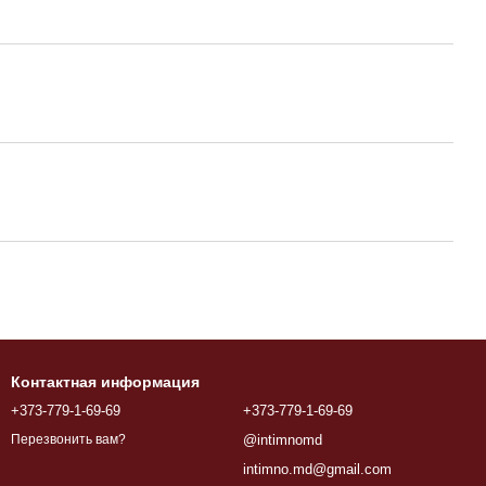
Контактная информация
+373-779-1-69-69
+373-779-1-69-69
@intimnomd
Перезвонить вам?
intimno.md@gmail.com