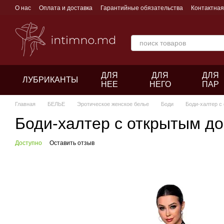
Перейти к основному контенту
О нас
Оплата и доставка
Гарантийные обязательства
Контактна
ДЛЯ
ДЛЯ
ДЛЯ
ЛУБРИКАНТЫ
НЕЕ
НЕГО
ПАР
Главная
БЕЛЬЕ
Эротическое женское белье
Боди
Боди-халтер с
Боди-халтер с открытым д
Доступно
Оставить отзыв