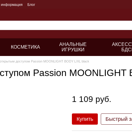
я информация
Блог
АНАЛЬНЫЕ
АКСЕСС
КОСМЕТИКА
ИГРУШКИ
БДС
 открытым доступом Passion MOONLIGHT BODY L/XL black
оступом Passion MOONLIGHT B
1 109 руб.
Купить
Быстрый з