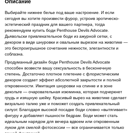
Описание
Выбирайте нижнее белье под ваше настроение. И если
сегодня вы хотите произвести фурор, устроив эротическо-
эстетический праздник для вашего партнера, тогда
рекомендуем купить боди Penthouse Devils Advocate.
Дьявольски привлекательное боди из ажурной сетки, с
декором в виде шнуровки и овальным вырезом на животике —
это беспроигрышное сочетание нежности, элегантности и
соблазна.
Продуманный дизайн боди Penthouse Devils Advocate
способен возвести вашу сексуальность в бесконечную
степень. Достаточно плотное плетение с флористическим
декором создает эффект абсолютной закрытости и полной
откровенности. Имитация шнуровки на спинке и в зоне
декольте — очаровательная изюминка, которая подчеркнет
грудь и изящную шейку. Красивый вырез на животике сделает
визуально талию уже и поможет создать привлекательный
силуэт. Благодаря высокой посадке боди словно «вытягивает»
фигуру и добавляет пышности бедрам. Боди может стать
идеальным нарядом для вечера вдвоем или откровенным
луком для смелой фотосессии — все ограничивается только