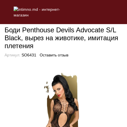
БЕЛЬЕ
Эротическое женское белье
Боди
Боди Penthouse D
Боди Penthouse Devils Advocate S/L
Black, вырез на животике, имитация
плетения
Артикул:
SO6431
Оставить отзыв