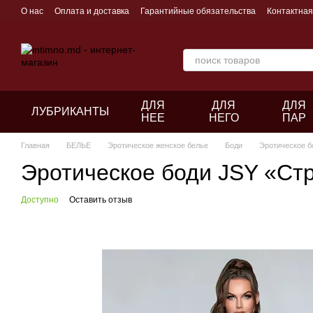
Перейти к основному контенту
О нас
Оплата и доставка
Гарантийные обязательства
Контактна
ДЛЯ
ДЛЯ
ДЛЯ
ЛУБРИКАНТЫ
НЕЕ
НЕГО
ПАР
Главная
БЕЛЬЕ
Эротическое женское белье
Боди
Эротическое б
Эротическое боди JSY «Стр
Доступно
Оставить отзыв