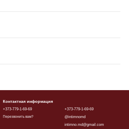
Контактная информация
+373-779-1-69-69
+373-779-1-69-69
@intimnomd
Перезвонить вам?
intimno.md@gmail.com