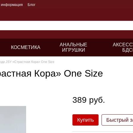
я информация
Блог
АНАЛЬНЫЕ
АКСЕСС
КОСМЕТИКА
ИГРУШКИ
БДС
оди JSY «Страстная Кора» One Size
астная Кора» One Size
389 руб.
Купить
Быстрый з