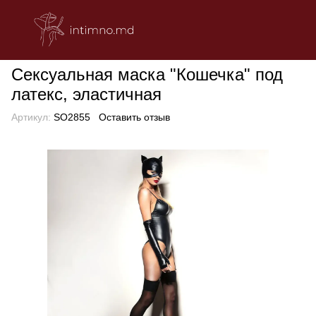
БЕЛЬЕ
Эротическое женское белье
Ролевые костюмы
Сек
Сексуальная маска "Кошечка" под
латекс, эластичная
Артикул:
SO2855
Оставить отзыв