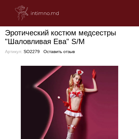
БЕЛЬЕ
Эротическое женское белье
Ролевые костюмы
Эро
Эротический костюм медсестры
"Шаловливая Ева" S/M
Артикул:
SO2279
Оставить отзыв